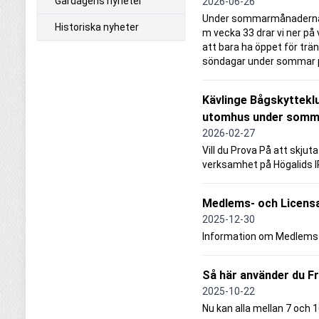
Gårdagens nyheter
2026-06-26
Under sommarmånaderna, 
Historiska nyheter
m vecka 33 drar vi ner p
att bara ha öppet för trän
söndagar under sommar pe
Kävlinge Bågskyttek
utomhus under somm
2026-02-27
Vill du Prova På att skjut
verksamhet på Högalids 
Medlems- och Licensa
2025-12-30
Information om Medlems- 
Så här använder du Fr
2025-10-22
Nu kan alla mellan 7 och 16