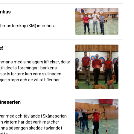
omhus
klubbmästerskap (KM) inomhus i
e!
mmans med sina ägarstiftelser, delar
ill ideella föreningar i bankens
ärtstartare kan vara skillnaden
hjärtstopp och de vill att fler har
åneserien
var med och tävlande i Skåneserien
h vintern har det varit matcher
denna säsongen skedde tävlandet