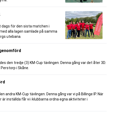
ytte.
2
 dags för den sista matchen i
 med alla lagen samlade på samma
borgs utebana.
 genomförd
es den tredje (3) KM-Cup tävlingen. Denna gång var det åter 3D.
 Perstorp i Skåne.
örd
en andra KM-Cup tävlingen. Denna gång var vi på Billinge IP. När
r är inställda får vi i klubbarna ordna egna aktiviteter i