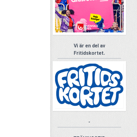
Vi är en del av
Fritidskortet.
-