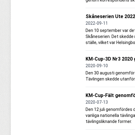
genom korrespondens sk
Skåneserien Ute 202
2022-09-11
Den 10 september var det
Skåneserien. Det skedde
ställe, vilket var Helsing
KM-Cup-3D Nr3 2020
2020-09-10
Den 30 augusti genomförd
Tävlingen skedde utanför
KM-Cup-Fält genomf
2020-07-13
Den 12 juli genomfördes d
vanliga nationella tävlinga
tävlingsliknande former.