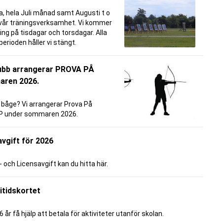
hela Juli månad samt Augusti t o
å vår träningsverksamhet. Vi kommer
ing på tisdagar och torsdagar. Alla
rioden håller vi stängt.
lubb arrangerar PROVA PÅ
aren 2026.
a båge? Vi arrangerar Prova På
IP under sommaren 2026.
vgift för 2026
och Licensavgift kan du hitta här.
itidskortet
 år få hjälp att betala för aktiviteter utanför skolan.