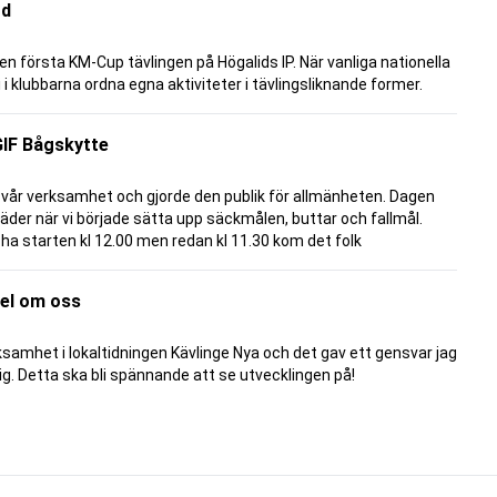
rd
n första KM-Cup tävlingen på Högalids IP. När vanliga nationella
vi i klubbarna ordna egna aktiviteter i tävlingsliknande former.
GIF Bågskytte
 vår verksamhet och gjorde den publik för allmänheten. Dagen
väder när vi började sätta upp säckmålen, buttar och fallmål.
 ha starten kl 12.00 men redan kl 11.30 kom det folk
kel om oss
samhet i lokaltidningen Kävlinge Nya och det gav ett gensvar jag
ig. Detta ska bli spännande att se utvecklingen på!